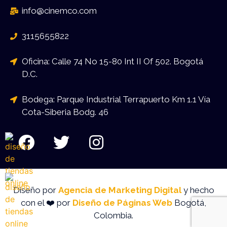
info@cinemco.com
3115655822
Oficina: Calle 74 No 15-80 Int II Of 502. Bogotá
D.C.
Bodega: Parque Industrial Terrapuerto Km 1.1 Vía
Cota-Siberia Bodg. 46
Diseño por
Agencia de Marketing Digital
y hecho
con el ❤️ por
Diseño de Páginas Web
Bogotá,
Colombia.